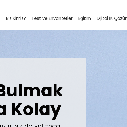
a
Biz Kimiz?
Test ve Envanterler
Eğitim
Dijital İK Çözü
 Bulmak
a Kolay
ızla, siz de yeteneği