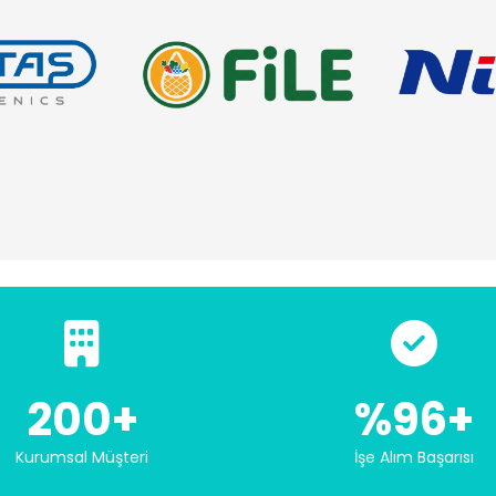
200+
%96+
Kurumsal Müşteri
İşe Alım Başarısı