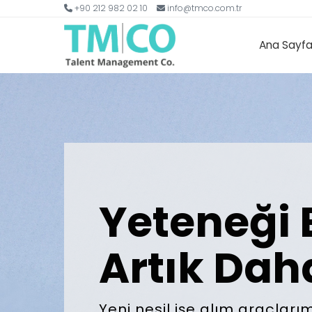
+90 212 982 02 10
info@tmco.com.tr
Ana Sayf
Yeteneği
Artık Dah
Yeni nesil işe alım araçlarım